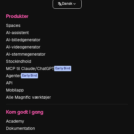
Dansk
Produkter
Spaces
AI-assistent
AI-billedgenerator
AI-videogenerator
AI-stemmegenerator
Stockindhold
MCP til Claude/ChatGPT
Early Bird
Agenter
Early Bird
API
Mobilapp
Alle Magnific værktøjer
Kom godt i gang
Academy
Dokumentation