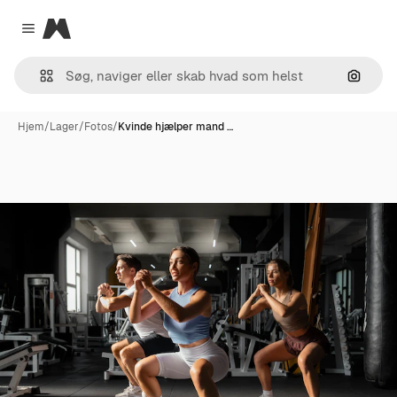
Magnific
Close menu
Søg eft
Hjem
/
Lager
/
Fotos
/
Kvinde hjælper mand …