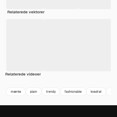
Relaterede vektorer
Relaterede videoer
Premium
Premium
Genereret af AI
Premium
Premium
Genereret a
mærke
plain
trendy
fashionable
kvadrat
kvin