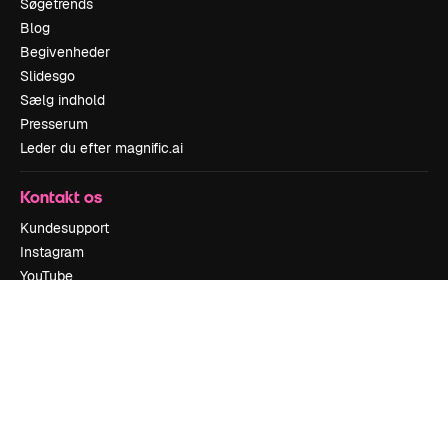
Søgetrends
Blog
Begivenheder
Slidesgo
Sælg indhold
Presserum
Leder du efter magnific.ai
Kontakt os
Kundesupport
Instagram
YouTube
LinkedIn
TikTok
Discord
X
Reddit