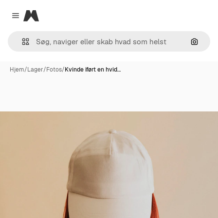
Magnific
Close menu
Søg eft
Hjem
/
Lager
/
Fotos
/
Kvinde iført en hvid…