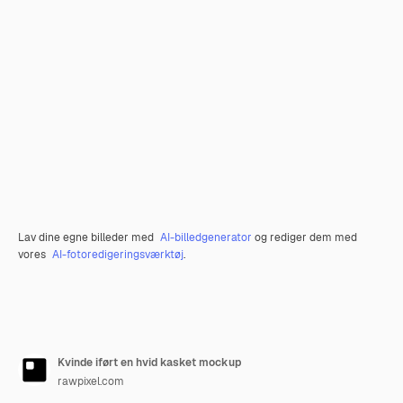
Lav dine egne billeder med
AI-billedgenerator
og rediger dem med
vores
AI-fotoredigeringsværktøj
.
Kvinde iført en hvid kasket mockup
rawpixel.com