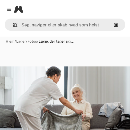
Magnific
Close menu
Søg eft
Hjem
/
Lager
/
Fotos
/
Læge, der tager sig …