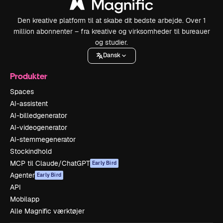
Den kreative platform til at skabe dit bedste arbejde. Over 1
million abonnenter – fra kreative og virksomheder til bureauer
og studier.
Dansk
Produkter
Spaces
AI-assistent
AI-billedgenerator
AI-videogenerator
AI-stemmegenerator
Stockindhold
MCP til Claude/ChatGPT
Early Bird
Agenter
Early Bird
API
Mobilapp
Alle Magnific værktøjer