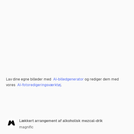
Lav dine egne billeder med
AI-billedgenerator
og rediger dem med
vores
AI-fotoredigeringsværktøj
.
Lækkert arrangement af alkoholisk mezcal-drik
magnific