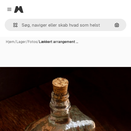
Magnific
Close menu
Søg eft
Hjem
/
Lager
/
Fotos
/
Lækkert arrangement …