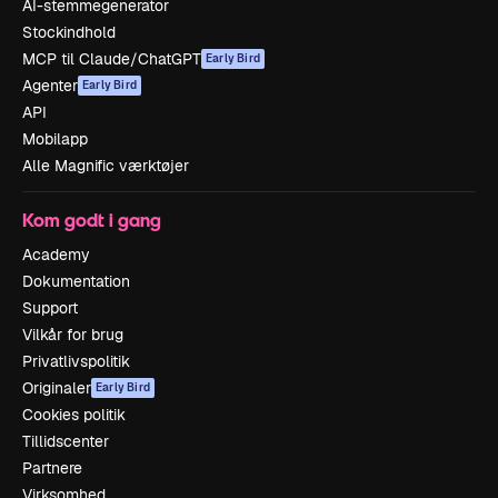
AI-stemmegenerator
Stockindhold
MCP til Claude/ChatGPT
Early Bird
Agenter
Early Bird
API
Mobilapp
Alle Magnific værktøjer
Kom godt i gang
Academy
Dokumentation
Support
Vilkår for brug
Privatlivspolitik
Originaler
Early Bird
Cookies politik
Tillidscenter
Partnere
Virksomhed