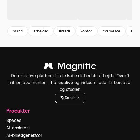
mand
arbejder
livsstil
kontor
corporate
man
Den kreative platform til at skabe dit bedste arbejde. Over 1
million abonnenter – fra kreative og virksomheder til bureauer
og studier.
Dansk
Produkter
Spaces
AI-assistent
AI-billedgenerator