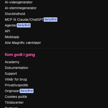
AI-videogenerator
AI-stemmegenerator
Stockindhold
MCP til Claude/ChatGPT
Early Bird
Agenter
Early Bird
API
Mobilapp
Alle Magnific værktøjer
Kom godt i gang
Academy
Dokumentation
Support
Vilkår for brug
Privatlivspolitik
Originaler
Early Bird
Cookies politik
Tillidscenter