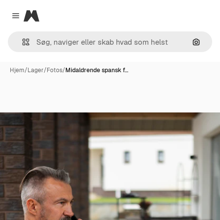
Magnific
Close menu
Søg eft
Hjem
/
Lager
/
Fotos
/
Midaldrende spansk f…