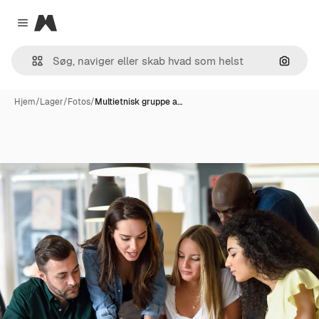
Magnific
Close menu
Søg eft
Hjem
/
Lager
/
Fotos
/
Multietnisk gruppe a…