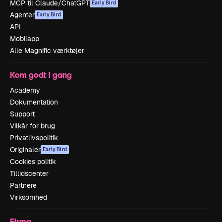
MCP til Claude/ChatGPT
Early Bird
Agenter
Early Bird
API
Mobilapp
Alle Magnific værktøjer
Kom godt i gang
Academy
Dokumentation
Support
Vilkår for brug
Privatlivspolitik
Originaler
Early Bird
Cookies politik
Tillidscenter
Partnere
Virksomhed
Firma