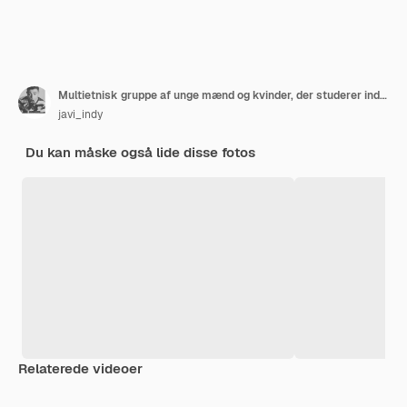
Multietnisk gruppe af unge mænd og kvinder, der studerer indendørs.
javi_indy
Du kan måske også lide disse fotos
Relaterede videoer
Premium
Premium
Premium
Premium