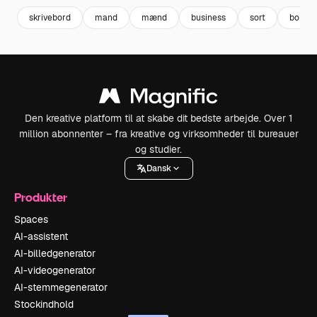
skrivebord
mand
mænd
business
sort
bord
Den kreative platform til at skabe dit bedste arbejde. Over 1
million abonnenter – fra kreative og virksomheder til bureauer
og studier.
Dansk
Produkter
Spaces
AI-assistent
AI-billedgenerator
AI-videogenerator
AI-stemmegenerator
Stockindhold