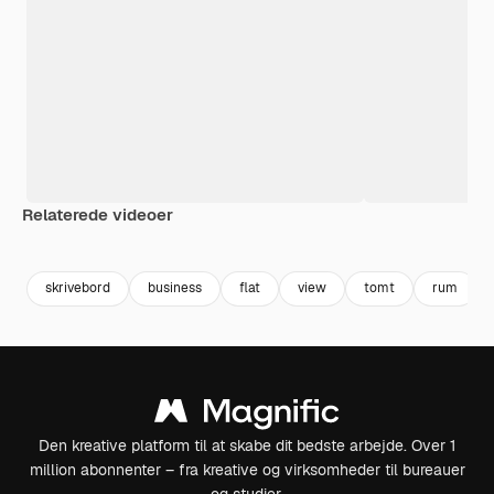
Relaterede videoer
Premium
Premium
Premium
Premium
Genereret a
skrivebord
business
flat
view
tomt
rum
Den kreative platform til at skabe dit bedste arbejde. Over 1
million abonnenter – fra kreative og virksomheder til bureauer
og studier.