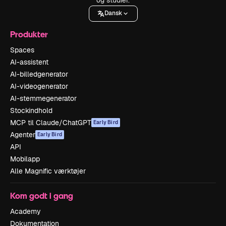
Dansk
Produkter
Spaces
AI-assistent
AI-billedgenerator
AI-videogenerator
AI-stemmegenerator
Stockindhold
MCP til Claude/ChatGPT
Early Bird
Agenter
Early Bird
API
Mobilapp
Alle Magnific værktøjer
Kom godt i gang
Academy
Dokumentation