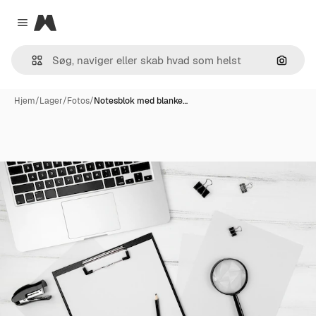
Magnific
Close menu
Søg eft
Hjem
/
Lager
/
Fotos
/
Notesblok med blanke…