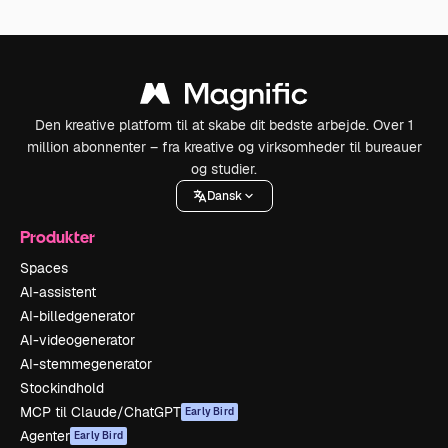
Den kreative platform til at skabe dit bedste arbejde. Over 1
million abonnenter – fra kreative og virksomheder til bureauer
og studier.
Dansk
Produkter
Spaces
AI-assistent
AI-billedgenerator
AI-videogenerator
AI-stemmegenerator
Stockindhold
MCP til Claude/ChatGPT
Early Bird
Agenter
Early Bird