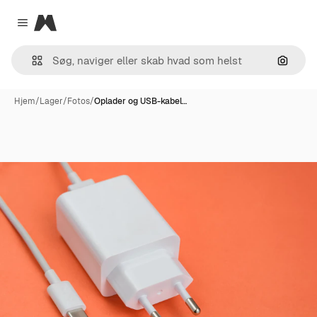
Magnific
Close menu
Søg eft
Hjem
/
Lager
/
Fotos
/
Oplader og USB-kabel…