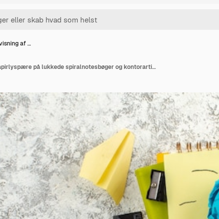
isning af …
Overhead-visning af papirlyspære på lukkede spiralnotesbøger og kontorartikler i venstre side på hvid overflade