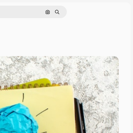
Søg efter billede
Søge