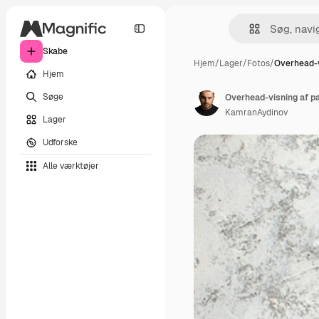
Skabe
Hjem
/
Lager
/
Fotos
/
Overhead-v
Hjem
Søge
KamranAydinov
Lager
Udforske
Alle værktøjer