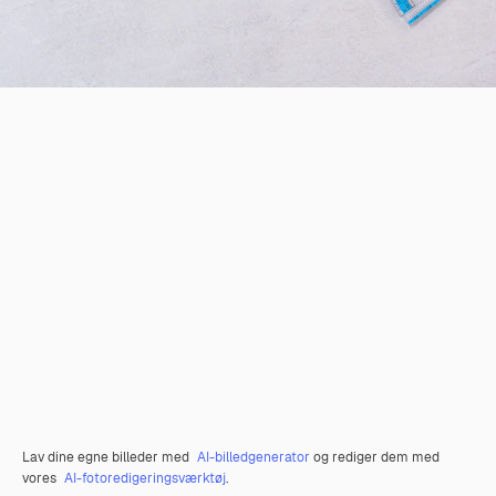
Lav dine egne billeder med
AI-billedgenerator
og rediger dem med
vores
AI-fotoredigeringsværktøj
.