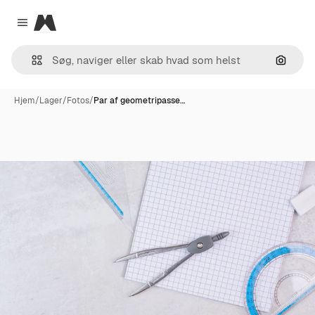
Magnific
Close menu
Søg eft
Hjem
/
Lager
/
Fotos
/
Par af geometripasse…