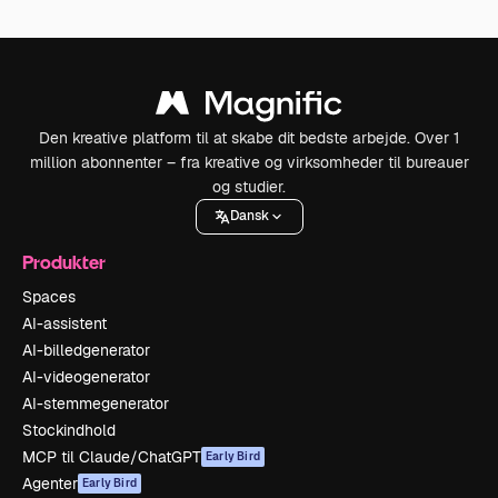
Den kreative platform til at skabe dit bedste arbejde. Over 1
million abonnenter – fra kreative og virksomheder til bureauer
og studier.
Dansk
Produkter
Spaces
AI-assistent
AI-billedgenerator
AI-videogenerator
AI-stemmegenerator
Stockindhold
MCP til Claude/ChatGPT
Early Bird
Agenter
Early Bird