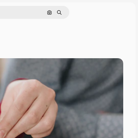
Søg efter billede
Søge