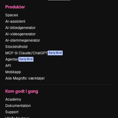
Produkter
Spaces
AI-assistent
AI-billedgenerator
AI-videogenerator
AI-stemmegenerator
Stockindhold
MCP til Claude/ChatGPT
Early Bird
Agenter
Early Bird
API
Mobilapp
Alle Magnific værktøjer
Kom godt i gang
Academy
Dokumentation
Support