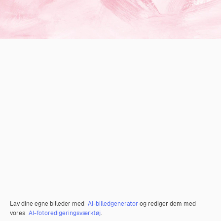
Lav dine egne billeder med
AI-billedgenerator
og rediger dem med
vores
AI-fotoredigeringsværktøj
.