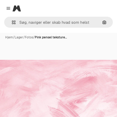
Magnific
Close menu
Søg eft
Hjem
/
Lager
/
Fotos
/
Pink pensel teksture…