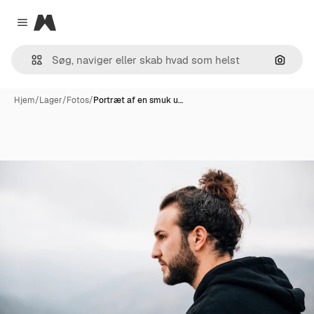
Magnific
Close menu
Søg eft
Hjem
/
Lager
/
Fotos
/
Portræt af en smuk u…