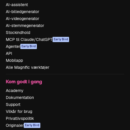
AI-assistent
AI-billedgenerator
AI-videogenerator
AI-stemmegenerator
Stockindhold
MCP til Claude/ChatGPT
Early Bird
Agenter
Early Bird
API
Mobilapp
Alle Magnific værktøjer
Kom godt i gang
Academy
Dokumentation
Support
Vilkår for brug
Privatlivspolitik
Originaler
Early Bird