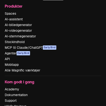
Produkter
Spaces
AI-assistent
AI-billedgenerator
AI-videogenerator
AI-stemmegenerator
Stockindhold
MCP til Claude/ChatGPT
Early Bird
Agenter
Early Bird
API
Mobilapp
Alle Magnific værktøjer
Kom godt i gang
Academy
Dokumentation
Support