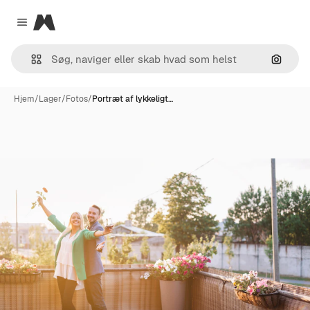
Magnific
Close menu
Søg eft
Hjem
/
Lager
/
Fotos
/
Portræt af lykkeligt…