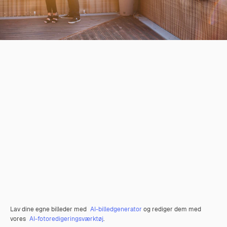
Lav dine egne billeder med
AI-billedgenerator
og rediger dem med
vores
AI-fotoredigeringsværktøj
.