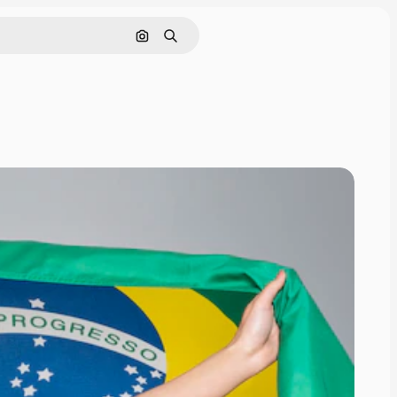
Søg efter billede
Søge