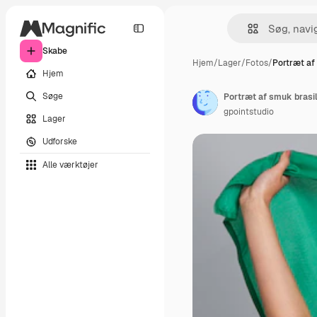
Skabe
Hjem
/
Lager
/
Fotos
/
Portræt af
Hjem
Søge
Portræt af smuk brasi
gpointstudio
Lager
Udforske
Alle værktøjer