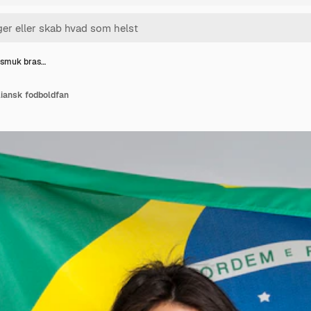
 smuk bras…
liansk fodboldfan