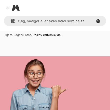
Magnific
Close menu
Søg eft
Hjem
/
Lager
/
Fotos
/
Positiv kaukasisk da…