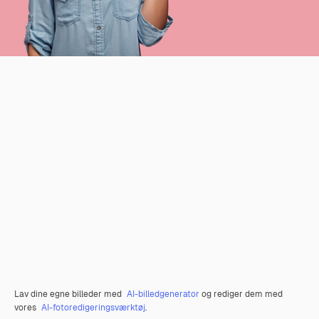
Lav dine egne billeder med
AI-billedgenerator
og rediger dem med
vores
AI-fotoredigeringsværktøj
.