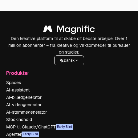
Den kreative platform til at skabe dit bedste arbejde. Over 1
million abonnenter – fra kreative og virksomheder til bureauer
og studier.
Dansk
Produkter
Spaces
AI-assistent
AI-billedgenerator
AI-videogenerator
AI-stemmegenerator
Stockindhold
MCP til Claude/ChatGPT
Early Bird
Agenter
Early Bird