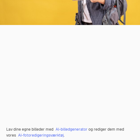
Lav dine egne billeder med
AI-billedgenerator
og rediger dem med
vores
AI-fotoredigeringsværktøj
.