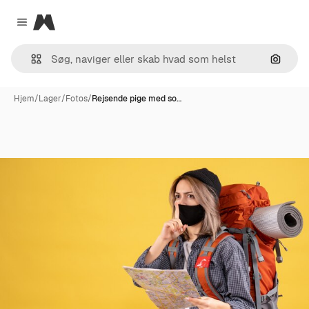
Magnific
Close menu
Søg eft
Hjem
/
Lager
/
Fotos
/
Rejsende pige med so…