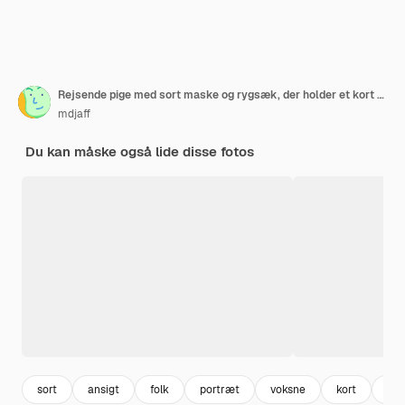
Rejsende pige med sort maske og rygsæk, der holder et kort og laver et hys-tegn
mdjaff
Du kan måske også lide disse fotos
sort
ansigt
folk
portræt
voksne
kort
at 