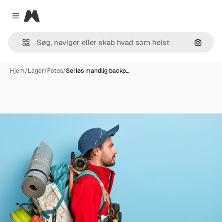
Magnific
Close menu
Søg eft
Hjem
/
Lager
/
Fotos
/
Seriøs mandlig backp…