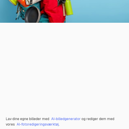
Lav dine egne billeder med
AI-billedgenerator
og rediger dem med
vores
AI-fotoredigeringsværktøj
.