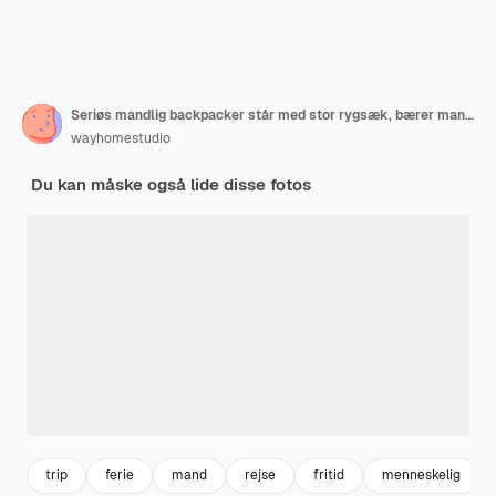
Seriøs mandlig backpacker står med stor rygsæk, bærer mange nødvendige ting til rejser og hvile, tager på camping alene, udforsker nye omgivelser, klædt i rød jakke og hat
wayhomestudio
Du kan måske også lide disse fotos
trip
ferie
mand
rejse
fritid
menneskelig