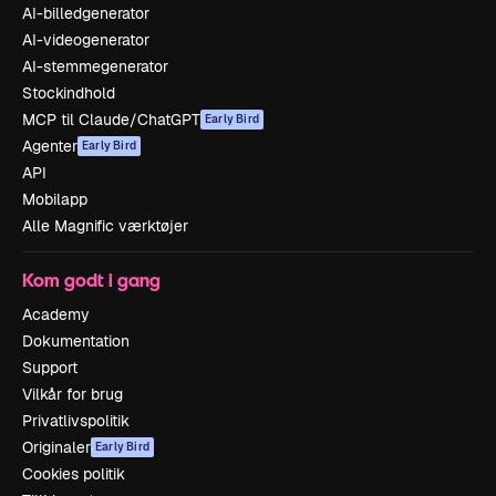
AI-billedgenerator
AI-videogenerator
AI-stemmegenerator
Stockindhold
MCP til Claude/ChatGPT
Early Bird
Agenter
Early Bird
API
Mobilapp
Alle Magnific værktøjer
Kom godt i gang
Academy
Dokumentation
Support
Vilkår for brug
Privatlivspolitik
Originaler
Early Bird
Cookies politik