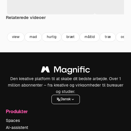
Relaterede videoer
Premium
Premium
Premium
Premium
view
mad
hurtig
bræt
måltid
træ
ost
Den kreative platform til at skabe dit bedste arbejde. Over 1
million abonnenter – fra kreative og virksomheder til bureauer
og studier.
Dansk
Produkter
Spaces
AI-assistent