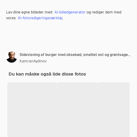
Lav dine egne billeder med
AI-billedgenerator
og rediger dem med
vores
AI-fotoredigeringsværktøj
.
Sidevisning af burger med oksekød, smeltet ost og grøntsager på træbræt
KamranAydinov
Du kan måske også lide disse fotos