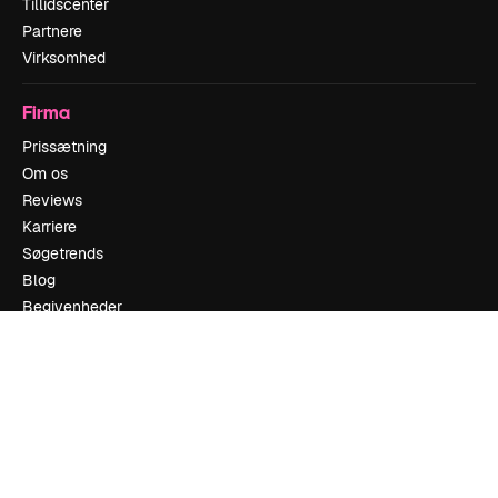
Tillidscenter
Partnere
Virksomhed
Firma
Prissætning
Om os
Reviews
Karriere
Søgetrends
Blog
Begivenheder
Slidesgo
Sælg indhold
Presserum
Leder du efter magnific.ai
Kontakt os