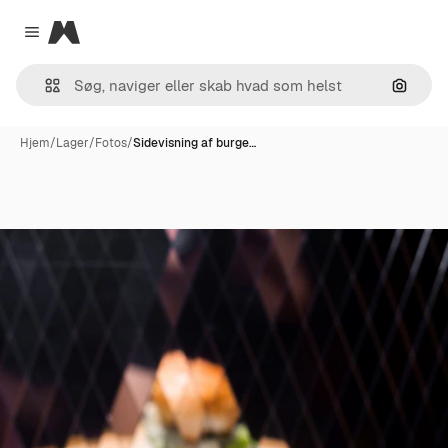
Magnific
Close menu
Søg eft
Hjem
/
Lager
/
Fotos
/
Sidevisning af burge…