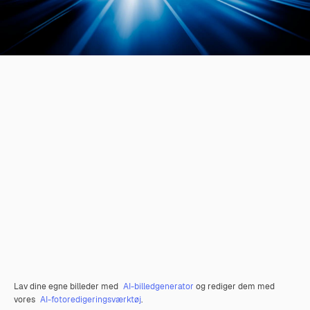
Lav dine egne billeder med
AI-billedgenerator
og rediger dem med
vores
AI-fotoredigeringsværktøj
.