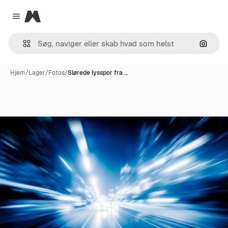
Magnific
Close menu
Søg eft
Hjem
/
Lager
/
Fotos
/
Slørede lysspor fra …