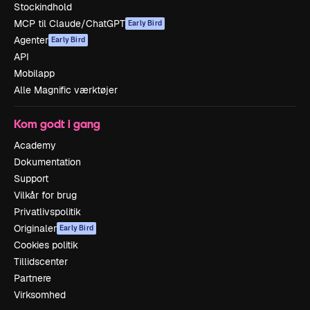
Stockindhold
MCP til Claude/ChatGPT
Early Bird
Agenter
Early Bird
API
Mobilapp
Alle Magnific værktøjer
Kom godt i gang
Academy
Dokumentation
Support
Vilkår for brug
Privatlivspolitik
Originaler
Early Bird
Cookies politik
Tillidscenter
Partnere
Virksomhed