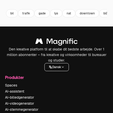
Premium
Premium
Genereret af AI
Premium
Premium
Genereret a
bil
trafik
gade
lys
nat
downtown
blå
Den kreative platform til at skabe dit bedste arbejde. Over 1
million abonnenter – fra kreative og virksomheder til bureauer
og studier.
Dansk
Produkter
Spaces
AI-assistent
AI-billedgenerator
AI-videogenerator
AI-stemmegenerator