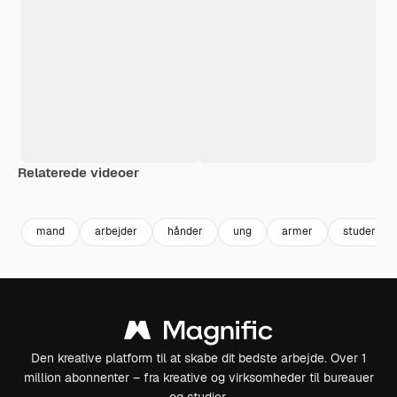
Relaterede videoer
Premium
Premium
mand
arbejder
hånder
ung
armer
studerend
Den kreative platform til at skabe dit bedste arbejde. Over 1
million abonnenter – fra kreative og virksomheder til bureauer
og studier.