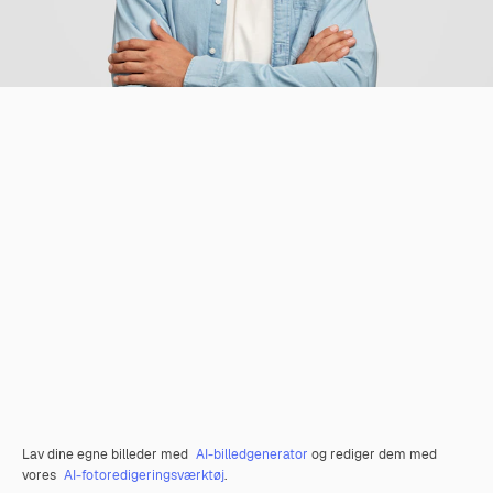
Lav dine egne billeder med
AI-billedgenerator
og rediger dem med
vores
AI-fotoredigeringsværktøj
.