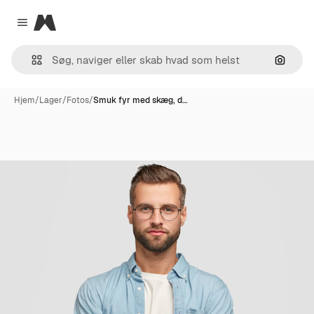
Magnific
Close menu
Søg eft
Hjem
/
Lager
/
Fotos
/
Smuk fyr med skæg, d…