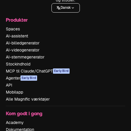
Dansk
Produkter
Spaces
AI-assistent
AI-billedgenerator
AI-videogenerator
AI-stemmegenerator
Stockindhold
MCP til Claude/ChatGPT
Early Bird
Agenter
Early Bird
API
Mobilapp
Alle Magnific værktøjer
Kom godt i gang
Academy
Dokumentation