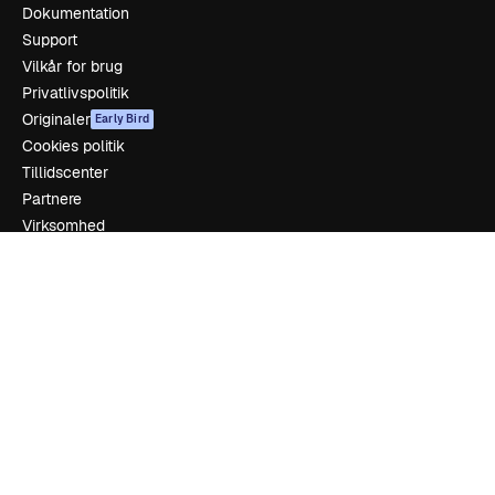
Dokumentation
Support
Vilkår for brug
Privatlivspolitik
Originaler
Early Bird
Cookies politik
Tillidscenter
Partnere
Virksomhed
Firma
Prissætning
Om os
Reviews
Karriere
Søgetrends
Blog
Begivenheder