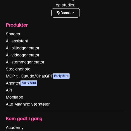
og studier.
Dansk
Produkter
Spaces
AI-assistent
AI-billedgenerator
AI-videogenerator
AI-stemmegenerator
Stockindhold
MCP til Claude/ChatGPT
Early Bird
Agenter
Early Bird
API
Mobilapp
Alle Magnific værktøjer
Kom godt i gang
Academy