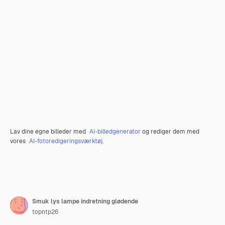
Lav dine egne billeder med
AI-billedgenerator
og rediger dem med
vores
AI-fotoredigeringsværktøj
.
Smuk lys lampe indretning glødende
topntp26