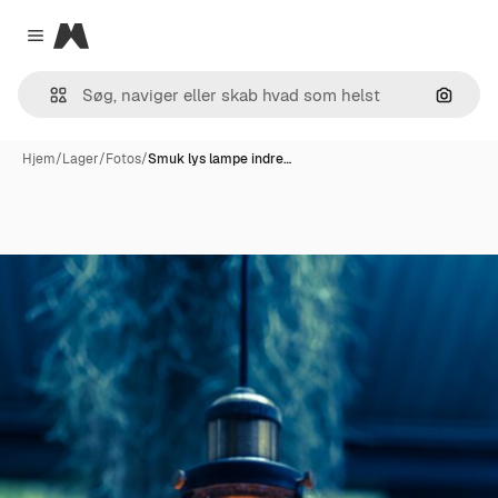
Magnific
Close menu
Søg eft
Hjem
/
Lager
/
Fotos
/
Smuk lys lampe indre…