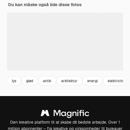
Du kan måske også lide disse fotos
lys
glød
antik
arkitektur
energi
elektricitet
Den kreative platform til at skabe dit bedste arbejde. Over 1
million abonnenter – fra kreative og virksomheder til bureauer