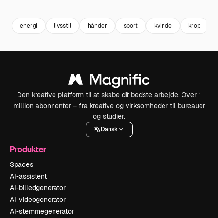
Premium
Premium
Genereret af AI
Premium
Premium
energi
livsstil
hånder
sport
kvinde
krop
Den kreative platform til at skabe dit bedste arbejde. Over 1
million abonnenter – fra kreative og virksomheder til bureauer
og studier.
Dansk
Produkter
Spaces
AI-assistent
AI-billedgenerator
AI-videogenerator
AI-stemmegenerator