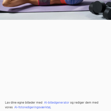
Lav dine egne billeder med
AI-billedgenerator
og rediger dem med
vores
AI-fotoredigeringsværktøj
.