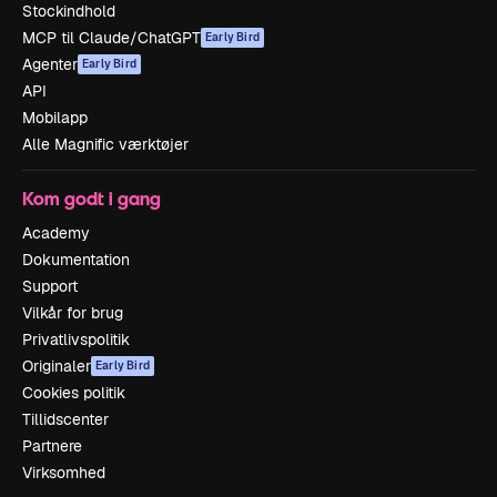
Stockindhold
MCP til Claude/ChatGPT
Early Bird
Agenter
Early Bird
API
Mobilapp
Alle Magnific værktøjer
Kom godt i gang
Academy
Dokumentation
Support
Vilkår for brug
Privatlivspolitik
Originaler
Early Bird
Cookies politik
Tillidscenter
Partnere
Virksomhed