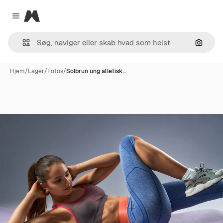
Magnific
Close menu
Søg eft
Hjem
/
Lager
/
Fotos
/
Solbrun ung atletisk…