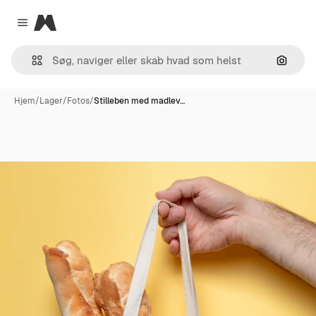
Magnific
Close menu
Søg eft
Hjem
/
Lager
/
Fotos
/
Stilleben med madlev…