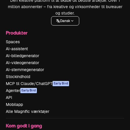
Den kreative platform til at skabe dit bedste arbejde. Over 1
million abonnenter – fra kreative og virksomheder til bureauer
og studier.
Dansk
Produkter
Spaces
AI-assistent
AI-billedgenerator
AI-videogenerator
AI-stemmegenerator
Stockindhold
MCP til Claude/ChatGPT
Early Bird
Agenter
Early Bird
API
Mobilapp
Alle Magnific værktøjer
Kom godt i gang