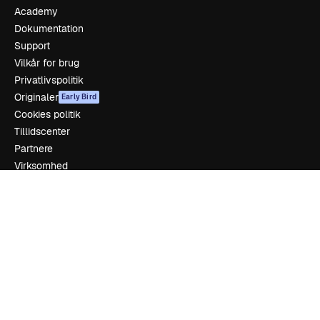
Academy
Dokumentation
Support
Vilkår for brug
Privatlivspolitik
Originaler
Early Bird
Cookies politik
Tillidscenter
Partnere
Virksomhed
Firma
Prissætning
Om os
Reviews
Karriere
Søgetrends
Blog