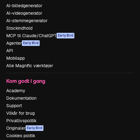
AI-billedgenerator
AI-videogenerator
AI-stemmegenerator
Stockindhold
MCP til Claude/ChatGPT
Early Bird
Agenter
Early Bird
API
Mobilapp
Alle Magnific værktøjer
Kom godt i gang
Academy
Dokumentation
Support
Vilkår for brug
Privatlivspolitik
Originaler
Early Bird
Cookies politik