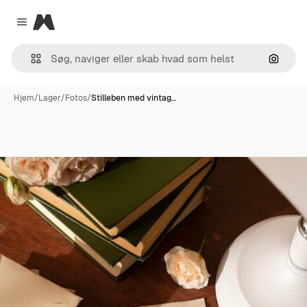
Magnific
Close menu
Søg eft
Hjem
/
Lager
/
Fotos
/
Stilleben med vintag…