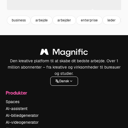
business
arbejde
arbejder
enterprise
leder
d
Den kreative platform til at skabe dit bedste arbejde. Over 1
million abonnenter – fra kreative og virksomheder til bureauer
og studier.
Dansk
Produkter
Spaces
AI-assistent
AI-billedgenerator
AI-videogenerator