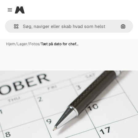
Magnific
Close menu
Søg eft
Hjem
/
Lager
/
Fotos
/
Tæt på dato for chef…