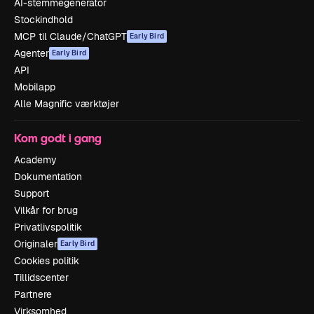
AI-stemmegenerator
Stockindhold
MCP til Claude/ChatGPT
Early Bird
Agenter
Early Bird
API
Mobilapp
Alle Magnific værktøjer
Kom godt i gang
Academy
Dokumentation
Support
Vilkår for brug
Privatlivspolitik
Originaler
Early Bird
Cookies politik
Tillidscenter
Partnere
Virksomhed