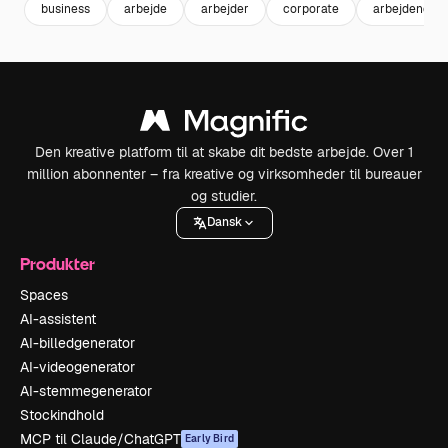
business
arbejde
arbejder
corporate
arbejdende
Den kreative platform til at skabe dit bedste arbejde. Over 1
million abonnenter – fra kreative og virksomheder til bureauer
og studier.
Dansk
Produkter
Spaces
AI-assistent
AI-billedgenerator
AI-videogenerator
AI-stemmegenerator
Stockindhold
MCP til Claude/ChatGPT
Early Bird