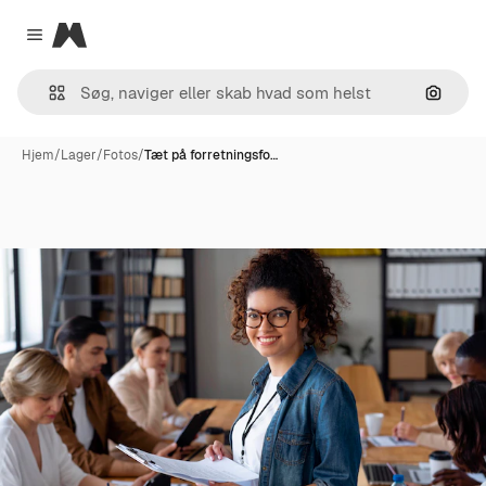
Magnific
Close menu
Søg eft
Hjem
/
Lager
/
Fotos
/
Tæt på forretningsfo…