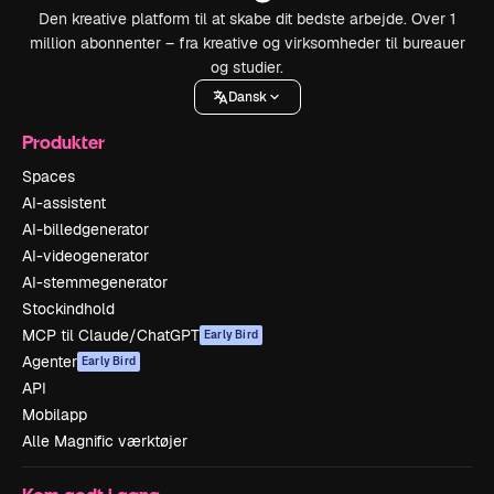
Den kreative platform til at skabe dit bedste arbejde. Over 1
million abonnenter – fra kreative og virksomheder til bureauer
og studier.
Dansk
Produkter
Spaces
AI-assistent
AI-billedgenerator
AI-videogenerator
AI-stemmegenerator
Stockindhold
MCP til Claude/ChatGPT
Early Bird
Agenter
Early Bird
API
Mobilapp
Alle Magnific værktøjer