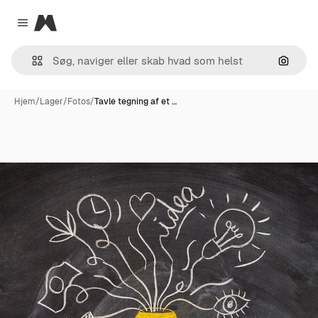
Magnific
Close menu
Søg eft
Hjem
/
Lager
/
Fotos
/
Tavle tegning af et …