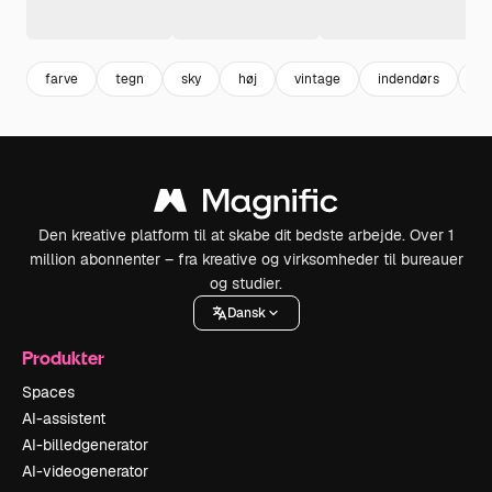
farve
tegn
sky
høj
vintage
indendørs
fa
Den kreative platform til at skabe dit bedste arbejde. Over 1
million abonnenter – fra kreative og virksomheder til bureauer
og studier.
Dansk
Produkter
Spaces
AI-assistent
AI-billedgenerator
AI-videogenerator