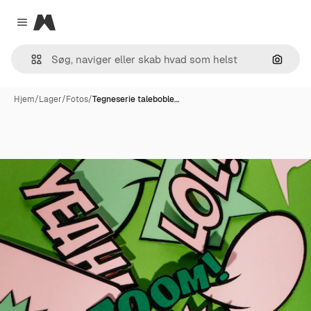
Magnific
Close menu
Søg eft
Hjem
/
Lager
/
Fotos
/
Tegneserie taleboble…