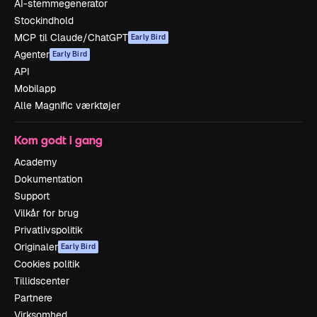
AI-stemmegenerator
Stockindhold
MCP til Claude/ChatGPT
Early Bird
Agenter
Early Bird
API
Mobilapp
Alle Magnific værktøjer
Kom godt i gang
Academy
Dokumentation
Support
Vilkår for brug
Privatlivspolitik
Originaler
Early Bird
Cookies politik
Tillidscenter
Partnere
Virksomhed