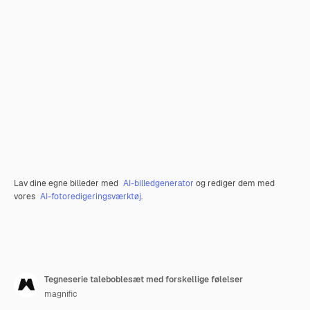
Lav dine egne billeder med
AI-billedgenerator
og rediger dem med
vores
AI-fotoredigeringsværktøj
.
Tegneserie taleboblesæt med forskellige følelser
magnific