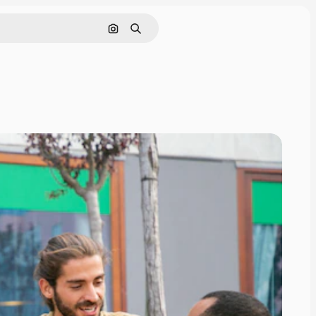
Søg efter billede
Søge