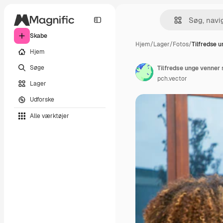
Skabe
Hjem
/
Lager
/
Fotos
/
Tilfredse 
Hjem
Søge
Tilfredse unge venner 
pch.vector
Lager
Udforske
Alle værktøjer