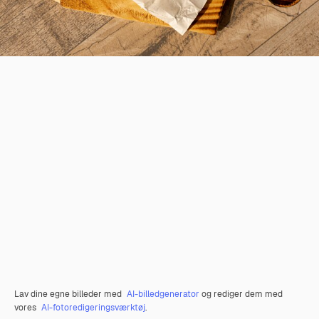
Lav dine egne billeder med
AI-billedgenerator
og rediger dem med
vores
AI-fotoredigeringsværktøj
.