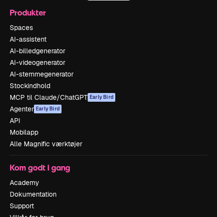
Produkter
Spaces
AI-assistent
AI-billedgenerator
AI-videogenerator
AI-stemmegenerator
Stockindhold
MCP til Claude/ChatGPT
Early Bird
Agenter
Early Bird
API
Mobilapp
Alle Magnific værktøjer
Kom godt i gang
Academy
Dokumentation
Support