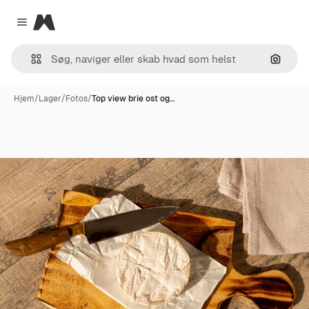
Magnific
Close menu
Søg eft
Hjem
/
Lager
/
Fotos
/
Top view brie ost og…