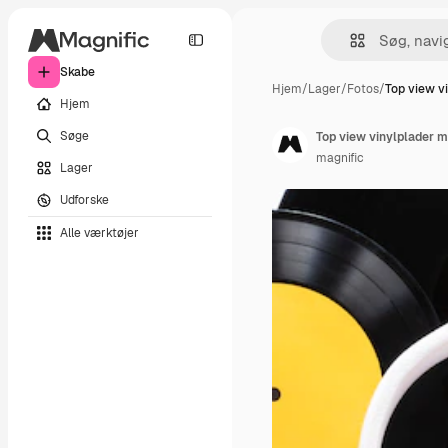
Skabe
Hjem
/
Lager
/
Fotos
/
Top view v
Hjem
Søge
Top view vinylplader m
magnific
Lager
Udforske
Alle værktøjer