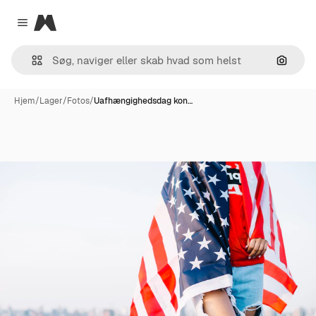
Magnific
Close menu
Søg eft
Hjem
/
Lager
/
Fotos
/
Uafhængighedsdag kon…