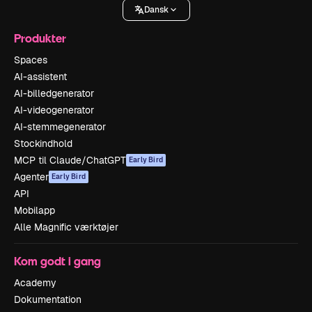
Dansk
Produkter
Spaces
AI-assistent
AI-billedgenerator
AI-videogenerator
AI-stemmegenerator
Stockindhold
MCP til Claude/ChatGPT
Early Bird
Agenter
Early Bird
API
Mobilapp
Alle Magnific værktøjer
Kom godt i gang
Academy
Dokumentation