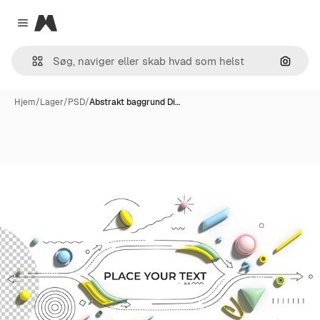
Magnific
Close menu
Søg eft
Hjem
/
Lager
/
PSD
/
Abstrakt baggrund Di…