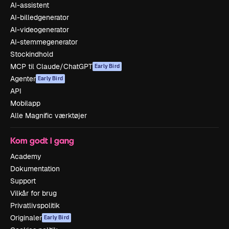
AI-assistent
AI-billedgenerator
AI-videogenerator
AI-stemmegenerator
Stockindhold
MCP til Claude/ChatGPT
Early Bird
Agenter
Early Bird
API
Mobilapp
Alle Magnific værktøjer
Kom godt i gang
Academy
Dokumentation
Support
Vilkår for brug
Privatlivspolitik
Originaler
Early Bird