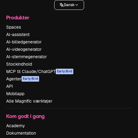
Dansk
Produkter
Spaces
AI-assistent
AI-billedgenerator
AI-videogenerator
AI-stemmegenerator
Stockindhold
MCP til Claude/ChatGPT
Early Bird
Agenter
Early Bird
API
Mobilapp
Alle Magnific værktøjer
Kom godt i gang
Academy
Dokumentation