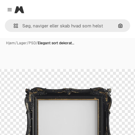
Magnific
Close menu
Søg eft
Hjem
/
Lager
/
PSD
/
Elegant sort dekorat…