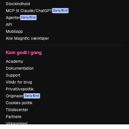
Stockindhold
MCP til Claude/ChatGPT
Early Bird
Agenter
Early Bird
API
Mobilapp
Alle Magnific værktøjer
Kom godt i gang
Academy
Dokumentation
Support
Vilkår for brug
Privatlivspolitik
Originaler
Early Bird
Cookies politik
Tillidscenter
Partnere
Virksomhed