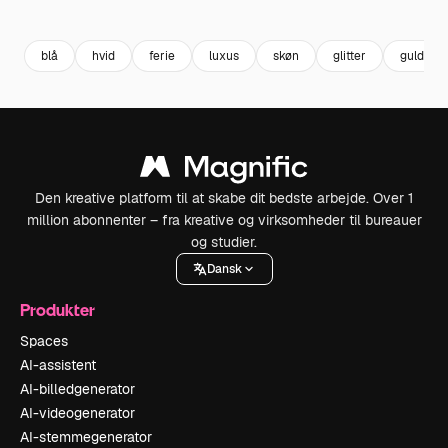
Premium
Premium
Premium
Premium
blå
hvid
ferie
luxus
skøn
glitter
guld
Den kreative platform til at skabe dit bedste arbejde. Over 1
million abonnenter – fra kreative og virksomheder til bureauer
og studier.
Dansk
Produkter
Spaces
AI-assistent
AI-billedgenerator
AI-videogenerator
AI-stemmegenerator