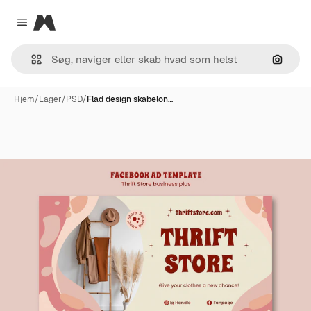
Magnific
Close menu
Søg eft
Hjem
/
Lager
/
PSD
/
Flad design skabelon…