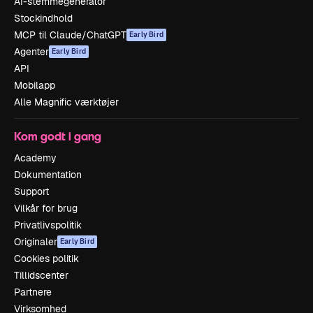
AI-stemmegenerator
Stockindhold
MCP til Claude/ChatGPT
Early Bird
Agenter
Early Bird
API
Mobilapp
Alle Magnific værktøjer
Kom godt i gang
Academy
Dokumentation
Support
Vilkår for brug
Privatlivspolitik
Originaler
Early Bird
Cookies politik
Tillidscenter
Partnere
Virksomhed