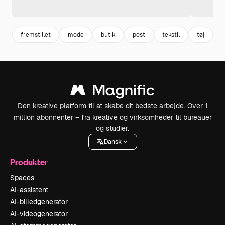
fremstillet
mode
butik
post
tekstil
tøj
t
Den kreative platform til at skabe dit bedste arbejde. Over 1
million abonnenter – fra kreative og virksomheder til bureauer
og studier.
Dansk
Produkter
Spaces
AI-assistent
AI-billedgenerator
AI-videogenerator