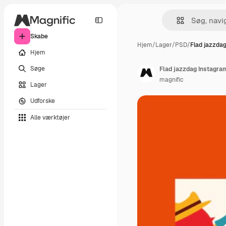
Skabe
Hjem
/
Lager
/
PSD
/
Flad jazzdag
Hjem
Søge
Flad jazzdag Instagra
magnific
Lager
Udforske
Alle værktøjer