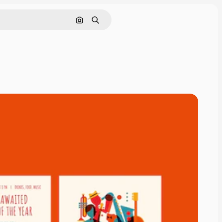
Søg efter billede
Søge