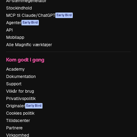
AI-stemmegenerator
Stockindhold
MCP til Claude/ChatGPT
Early Bird
Agenter
Early Bird
API
Mobilapp
Alle Magnific værktøjer
Kom godt i gang
Academy
Dokumentation
Support
Vilkår for brug
Privatlivspolitik
Originaler
Early Bird
Cookies politik
Tillidscenter
Partnere
Virksomhed