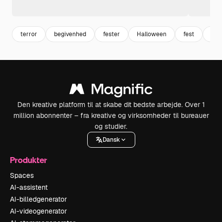
terror
begivenhed
fester
Halloween
fest
okt
Den kreative platform til at skabe dit bedste arbejde. Over 1
million abonnenter – fra kreative og virksomheder til bureauer
og studier.
Dansk
Produkter
Spaces
AI-assistent
AI-billedgenerator
AI-videogenerator