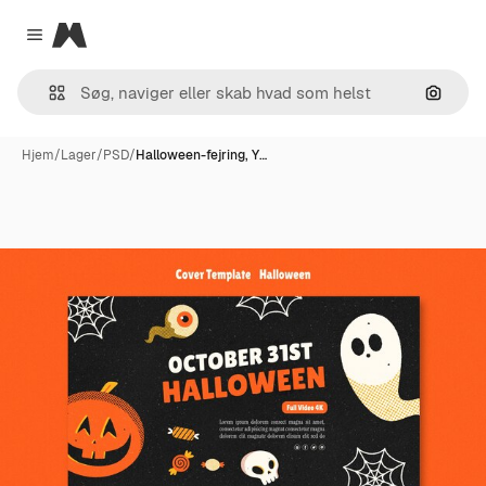
Magnific
Close menu
Søg eft
Hjem
/
Lager
/
PSD
/
Halloween-fejring, Y…