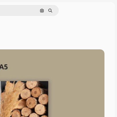
Søg efter billede
Søge