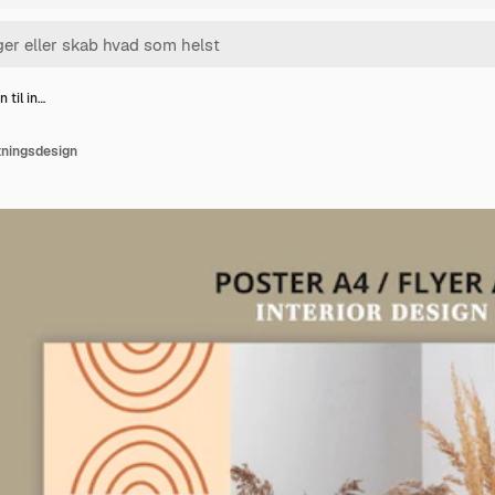
 til in…
etningsdesign