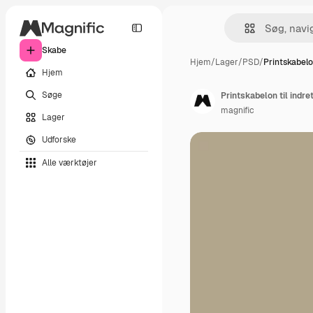
Skabe
Hjem
/
Lager
/
PSD
/
Printskabelon
Hjem
Søge
Printskabelon til indr
magnific
Lager
Udforske
Alle værktøjer