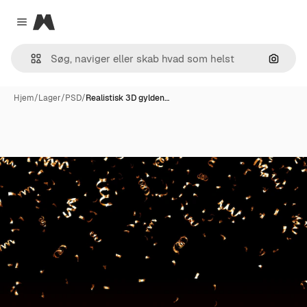
Magnific
Close menu
Søg eft
Hjem
/
Lager
/
PSD
/
Realistisk 3D gylden…