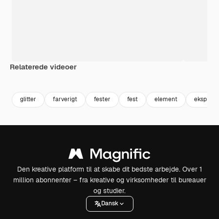
Relaterede videoer
Premium
Premium
Premium
Premium
glitter
farverigt
fester
fest
element
eksplosi
Den kreative platform til at skabe dit bedste arbejde. Over 1
million abonnenter – fra kreative og virksomheder til bureauer
og studier.
Dansk