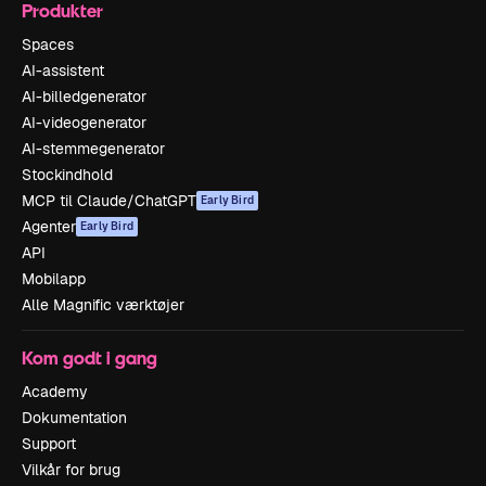
Produkter
Spaces
AI-assistent
AI-billedgenerator
AI-videogenerator
AI-stemmegenerator
Stockindhold
MCP til Claude/ChatGPT
Early Bird
Agenter
Early Bird
API
Mobilapp
Alle Magnific værktøjer
Kom godt i gang
Academy
Dokumentation
Support
Vilkår for brug