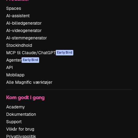
Spaces
AI-assistent
AI-billedgenerator
AI-videogenerator
AI-stemmegenerator
Stockindhold
MCP til Claude/ChatGPT
Early Bird
Agenter
Early Bird
API
Mobilapp
Alle Magnific værktøjer
Kom godt i gang
Academy
Dokumentation
Support
Vilkår for brug
Privatlivspolitik