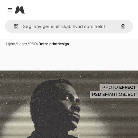
Magnific
Close menu
Søg eft
Hjem
/
Lager
/
PSD
/
Retro printdesign