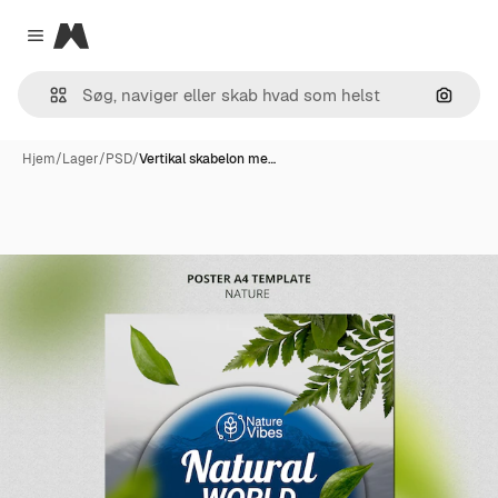
Magnific
Close menu
Søg eft
Hjem
/
Lager
/
PSD
/
Vertikal skabelon me…