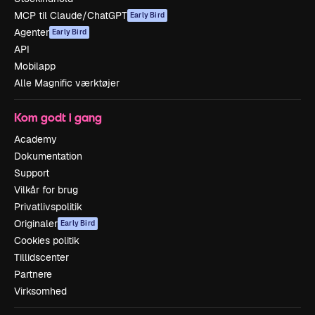
MCP til Claude/ChatGPT
Early Bird
Agenter
Early Bird
API
Mobilapp
Alle Magnific værktøjer
Kom godt i gang
Academy
Dokumentation
Support
Vilkår for brug
Privatlivspolitik
Originaler
Early Bird
Cookies politik
Tillidscenter
Partnere
Virksomhed