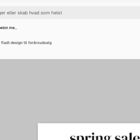
abelon me…
fladt design til forårsudsalg