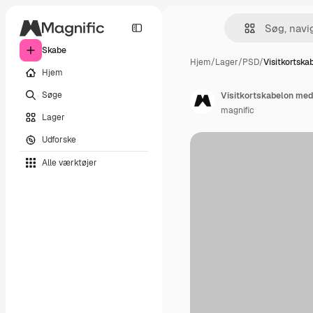
Skabe
Hjem
/
Lager
/
PSD
/
Visitkortsk
Hjem
Søge
Visitkortskabelon med 
magnific
Lager
Udforske
Alle værktøjer