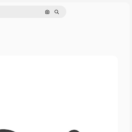
Søg efter billede
Søge