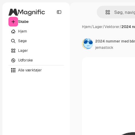
Skabe
Hjem
/
Lager
/
Vektorer
/
2024 n
Hjem
Søge
2024 nummer med bånd
jemastock
Lager
Udforske
Alle værktøjer