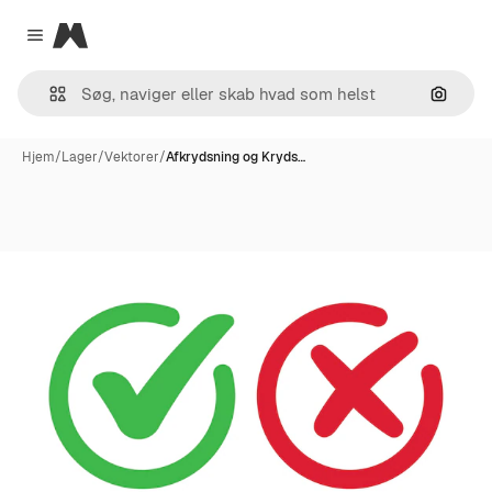
Magnific
Close menu
Søg eft
Hjem
/
Lager
/
Vektorer
/
Afkrydsning og Kryds…