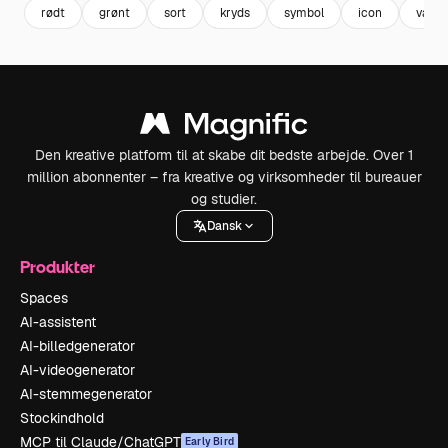
rødt
grønt
sort
kryds
symbol
icon
valg
Den kreative platform til at skabe dit bedste arbejde. Over 1
million abonnenter – fra kreative og virksomheder til bureauer
og studier.
Dansk
Produkter
Spaces
AI-assistent
AI-billedgenerator
AI-videogenerator
AI-stemmegenerator
Stockindhold
MCP til Claude/ChatGPT
Early Bird