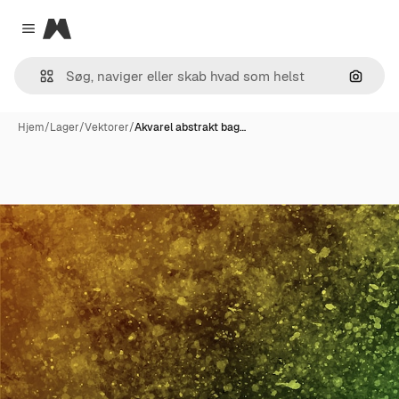
Magnific
Close menu
Søg eft
Hjem
/
Lager
/
Vektorer
/
Akvarel abstrakt bag…