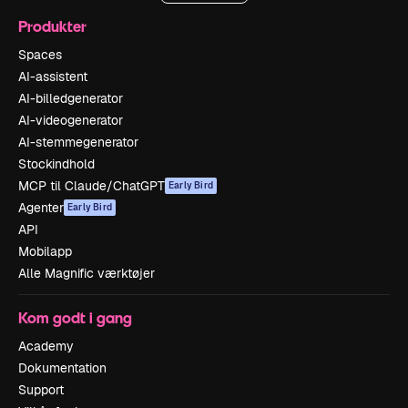
Produkter
Spaces
AI-assistent
AI-billedgenerator
AI-videogenerator
AI-stemmegenerator
Stockindhold
MCP til Claude/ChatGPT
Early Bird
Agenter
Early Bird
API
Mobilapp
Alle Magnific værktøjer
Kom godt i gang
Academy
Dokumentation
Support