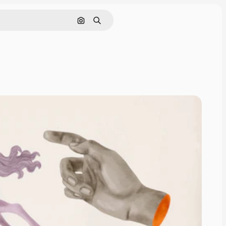
Søg efter billede
Søge