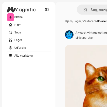
Skabe
Hjem
/
Lager
/
Vektorer
/
Akvarel
Hjem
Søge
Akvarel vintage collag
pikisuperstar
Lager
Udforske
Alle værktøjer