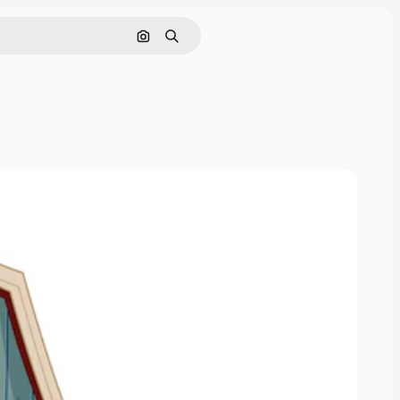
Søg efter billede
Søge