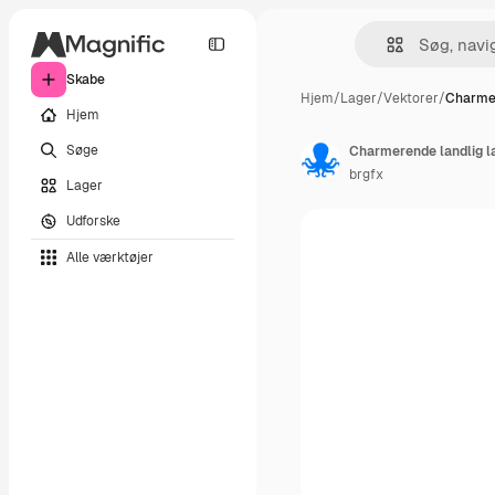
Skabe
Hjem
/
Lager
/
Vektorer
/
Charmer
Hjem
Søge
Charmerende landlig la
brgfx
Lager
Udforske
Alle værktøjer