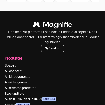
Den kreative platform til at skabe dit bedste arbejde. Over 1
million abonnenter – fra kreative og virksomheder til bureauer
og studier.
Dansk
Produkter
Spaces
AI-assistent
AI-billedgenerator
AI-videogenerator
AI-stemmegenerator
Stockindhold
MCP til Claude/ChatGPT
Early Bird
Agenter
Early Bird