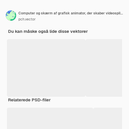
Computer og skærm af grafisk animator, der skaber videospil, modellerer bevægelse, behandler videofil, bruger professionel editor. Vektorillustration til grafisk design, kunst, designerarbejdspladskoncept
pch.vector
Du kan måske også lide disse vektorer
Relaterede PSD-filer