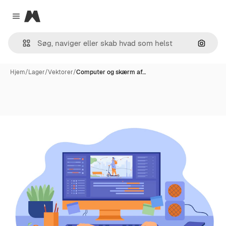
Magnific
Close menu
Søg eft
Hjem
/
Lager
/
Vektorer
/
Computer og skærm af…