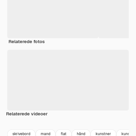
Relaterede fotos
Relaterede videoer
Premium
Premium
Premium
Premium
skrivebord
mand
flat
hånd
kunstner
kunst